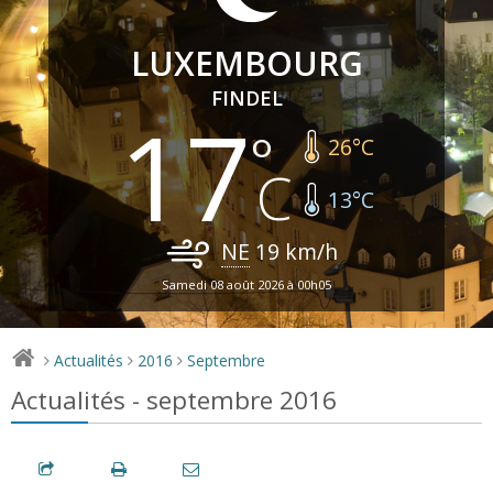
LUXEMBOURG
FINDEL
17
26
°C
13
°C
NE
19
km/h
Samedi 08 août 2026 à 00h05
Actualités
2016
Septembre
>
>
>
Actualités - septembre 2016