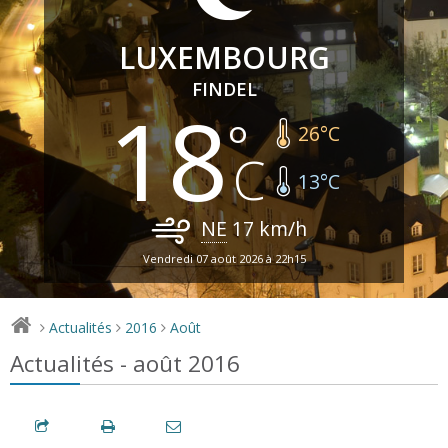
LUXEMBOURG
FINDEL
18
26
°C
13
°C
NE
17
km/h
Vendredi 07 août 2026 à 22h15
Actualités
2016
Août
>
>
>
Actualités - août 2016