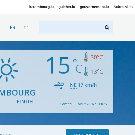
luxembourg.lu
guichet.lu
gouvernement.lu
Autres sites
FR
DE
15
30
°C
13
°C
NE
17
km/h
EMBOURG
FINDEL
Samedi 08 août 2026 à 08h25
MES PRODUITS