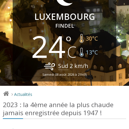
LUXEMBOURG
FINDEL
24
30
°C
13
°C
Sud
2
km/h
Samedi 08 août 2026 à 21h05
Actualités
>
2023 : la 4ème année la plus chaude
jamais enregistrée depuis 1947 !