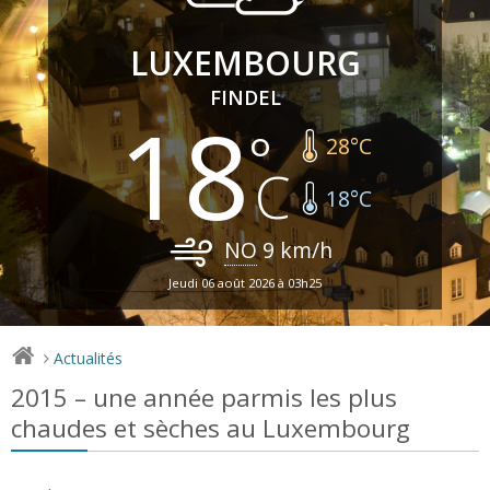
LUXEMBOURG
FINDEL
18
28
°C
18
°C
NO
9
km/h
Jeudi 06 août 2026 à 03h25
Actualités
>
2015 – une année parmis les plus
chaudes et sèches au Luxembourg