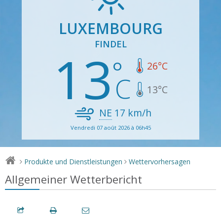
LUXEMBOURG
FINDEL
13
26
°C
13
°C
NE
17
km/h
Vendredi 07 août 2026 à 06h45
Produkte und Dienstleistungen
Wettervorhersagen
>
>
Allgemeiner Wetterbericht