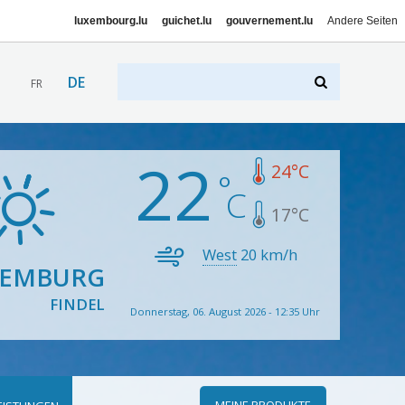
luxembourg.lu
guichet.lu
gouvernement.lu
Andere Seiten
DE
FR
22
24
°C
17
°C
West
20
km/h
XEMBURG
FINDEL
Donnerstag, 06. August 2026 - 12:35 Uhr
MEINE PRODUKTE