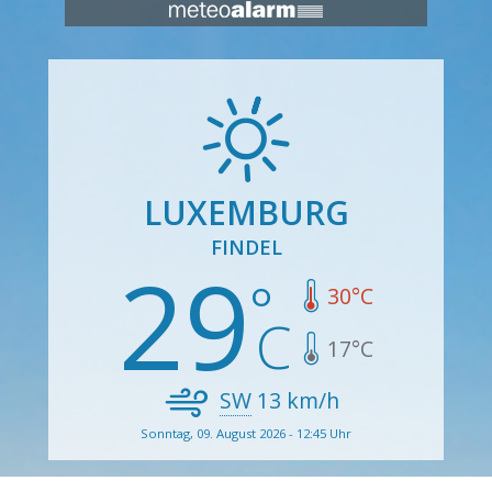
LUXEMBURG
FINDEL
29
30
°C
17
°C
SW
13
km/h
Sonntag, 09. August 2026 - 12:45 Uhr