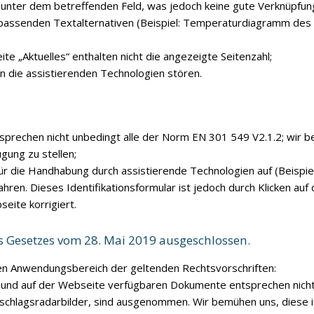
 unter dem betreffenden Feld, was jedoch keine gute Verknüpfung 
 passenden Textalternativen (Beispiel: Temperaturdiagramm des 
te „Aktuelles“ enthalten nicht die angezeigte Seitenzahl;
 die assistierenden Technologien stören.
rechen nicht unbedingt alle der Norm EN 301 549 V2.1.2; wir b
gung zu stellen;
 die Handhabung durch assistierende Technologien auf (Beispiel: 
hren. Dieses Identifikationsformular ist jedoch durch Klicken auf 
eite korrigiert.
es
Gesetzes vom 28. Mai 2019
ausgeschlossen.
 den Anwendungsbereich der geltenden Rechtsvorschriften:
 und auf der Webseite verfügbaren Dokumente entsprechen nicht
rschlagsradarbilder, sind ausgenommen. Wir bemühen uns, diese ide