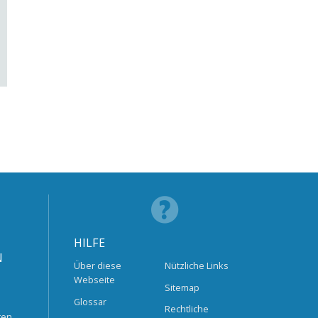
HILFE
N
Über diese
Nützliche Links
Webseite
Sitemap
Glossar
Rechtliche
ten