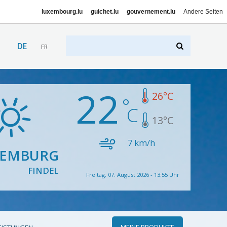
luxembourg.lu
guichet.lu
gouvernement.lu
Andere Seiten
DE
FR
22
26
°C
13
°C
7
km/h
XEMBURG
FINDEL
Freitag, 07. August 2026 - 13:55 Uhr
MEINE PRODUKTE