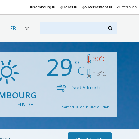
luxembourg.lu
guichet.lu
gouvernement.lu
Autres sites
FR
DE
29
30
°C
13
°C
Sud
9
km/h
EMBOURG
FINDEL
Samedi 08 août 2026 à 17h45
MES PRODUITS