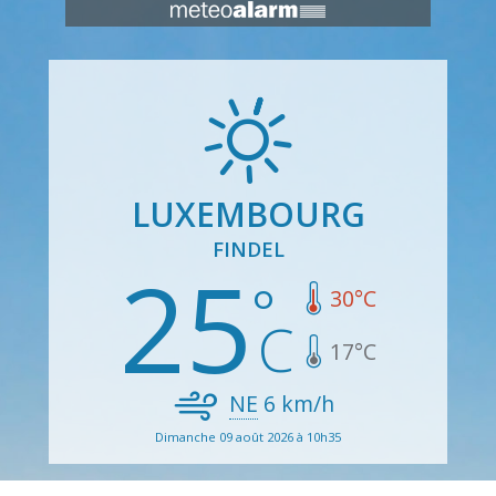
LUXEMBOURG
FINDEL
25
30
°C
17
°C
NE
6
km/h
Dimanche 09 août 2026 à 10h35