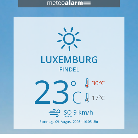
LUXEMBURG
FINDEL
23
30
°C
17
°C
SO
9
km/h
Sonntag, 09. August 2026 - 10:05 Uhr