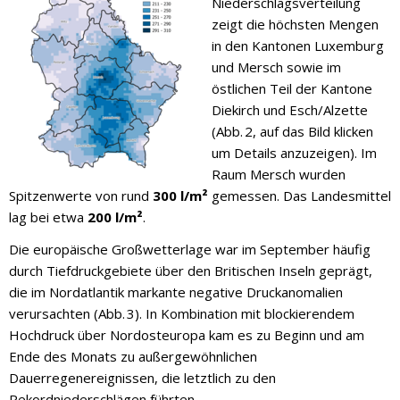
Niederschlagsverteilung
zeigt die höchsten Mengen
in den Kantonen Luxemburg
und Mersch sowie im
östlichen Teil der Kantone
Diekirch und Esch/Alzette
(Abb. 2, auf das Bild klicken
um Details anzuzeigen). Im
Raum Mersch wurden
Spitzenwerte von rund
300 l/m²
gemessen. Das Landesmittel
lag bei etwa
200 l/m²
.
Die europäische Großwetterlage war im September häufig
durch Tiefdruckgebiete über den Britischen Inseln geprägt,
die im Nordatlantik markante negative Druckanomalien
verursachten (Abb. 3). In Kombination mit blockierendem
Hochdruck über Nordosteuropa kam es zu Beginn und am
Ende des Monats zu außergewöhnlichen
Dauerregenereignissen, die letztlich zu den
Rekordniederschlägen führten.