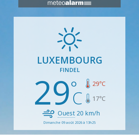
LUXEMBOURG
FINDEL
29
29
°C
17
°C
Ouest
20
km/h
Dimanche 09 août 2026 à 13h25