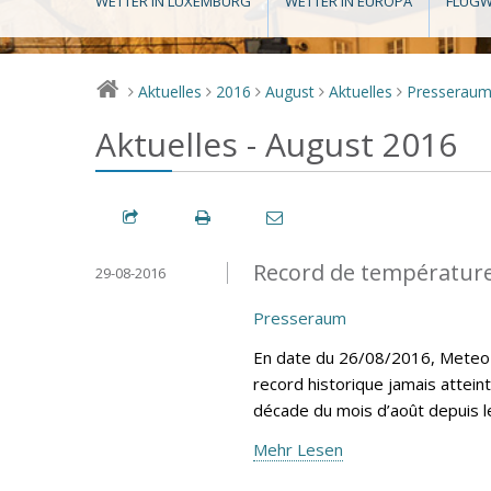
WETTER IN LUXEMBURG
WETTER IN EUROPA
FLUGW
Aktuelles
2016
August
Aktuelles
Presserau
>
>
>
>
>
Aktuelles - August 2016
Record de température
29-08-2016
Presseraum
En date du 26/08/2016, MeteoLu
record historique jamais attein
décade du mois d’août depuis 
Mehr Lesen