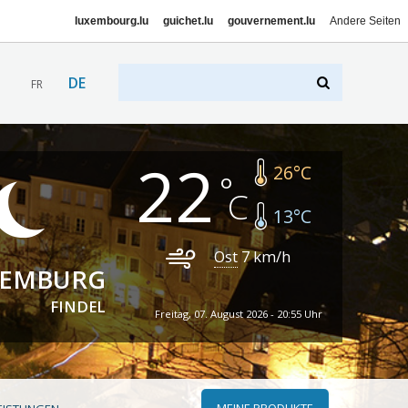
luxembourg.lu
guichet.lu
gouvernement.lu
Andere Seiten
DE
FR
22
26
°C
13
°C
Ost
7
km/h
XEMBURG
FINDEL
Freitag, 07. August 2026 - 20:55 Uhr
MEINE PRODUKTE