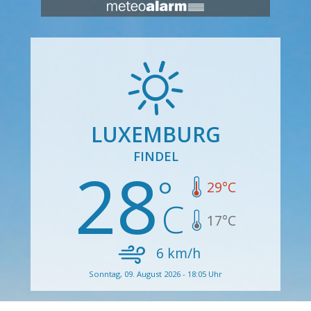
LUXEMBURG
FINDEL
28
29
°C
17
°C
6
km/h
Sonntag, 09. August 2026 - 18:05 Uhr