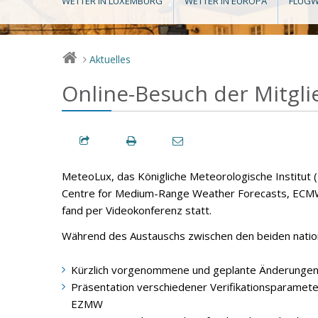
WETTER IN LUXEMBURG
WETTER IN EUROPA
FLUGW
Aktuelles
>
Online-Besuch der Mitgl
MeteoLux, das Königliche Meteorologische Institut 
Centre for Medium-Range Weather Forecasts, ECMW
fand per Videokonferenz statt.
Während des Austauschs zwischen den beiden nati
Kürzlich vorgenommene und geplante Änderunge
Präsentation verschiedener Verifikationsparamete
EZMW