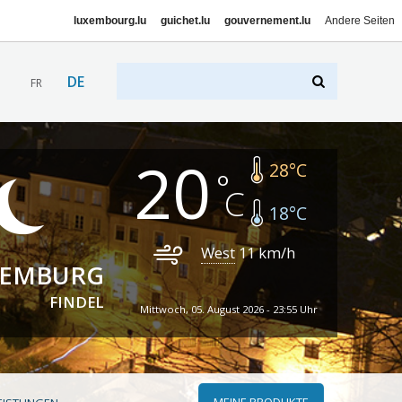
luxembourg.lu
guichet.lu
gouvernement.lu
Andere Seiten
DE
FR
20
28
°C
18
°C
West
11
km/h
XEMBURG
FINDEL
Mittwoch, 05. August 2026 - 23:55 Uhr
MEINE PRODUKTE