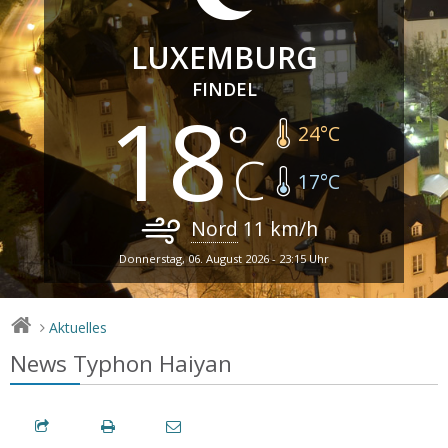
LUXEMBURG
FINDEL
18
24
°C
17
°C
Nord
11
km/h
Donnerstag, 06. August 2026 - 23:15 Uhr
Aktuelles
>
News Typhon Haiyan