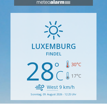
LUXEMBURG
FINDEL
28
30
°C
17
°C
West
9
km/h
Sonntag, 09. August 2026 - 12:25 Uhr