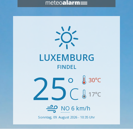
LUXEMBURG
FINDEL
25
30
°C
17
°C
NO
6
km/h
Sonntag, 09. August 2026 - 10:35 Uhr