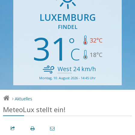
LUXEMBURG
FINDEL
31
32
°C
18
°C
West
24
km/h
Montag, 10. August 2026 - 14:45 Uhr
Aktuelles
>
MeteoLux stellt ein!