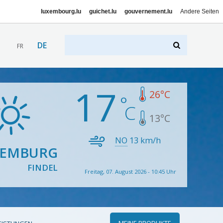
luxembourg.lu
guichet.lu
gouvernement.lu
Andere Seiten
DE
FR
17
26
°C
13
°C
NO
13
km/h
XEMBURG
FINDEL
Freitag, 07. August 2026 - 10:45 Uhr
MEINE PRODUKTE