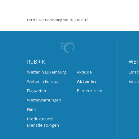
Letzte Aktualisierung am 20. Juli 2018
RUBRIK
WET
Wetter in Luxemburg
Akteure
Einsc
Wetter in Europa
Aktuelles
Einsc
Flugwetter
Barrierefreiheit
Wetterwarnungen
Klima
Produkte und
Dienstleistungen