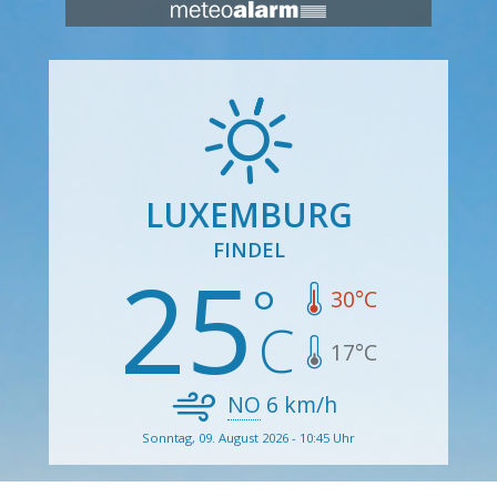
LUXEMBURG
FINDEL
25
30
°C
17
°C
NO
6
km/h
Sonntag, 09. August 2026 - 10:45 Uhr