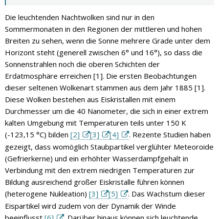
Die leuchtenden Nachtwolken sind nur in den
Sommermonaten in den Regionen der mittleren und hohen
Breiten zu sehen, wenn die Sonne mehrere Grade unter dem
Horizont steht (generell zwischen 6° und 16°), so dass die
Sonnenstrahlen noch die oberen Schichten der
Erdatmosphäre erreichen [1]. Die ersten Beobachtungen
dieser seltenen Wolkenart stammen aus dem Jahr 1885 [1].
Diese Wolken bestehen aus Eiskristallen mit einem
Durchmesser um die 40 Nanometer, die sich in einer extrem
kalten Umgebung mit Temperaturen teils unter 150 K
(-123,15 °C) bilden
[2]
[3]
[4]
. Rezente Studien haben
gezeigt, dass womöglich Staubpartikel verglühter Meteoroide
(Gefrierkerne) und ein erhöhter Wasserdampfgehalt in
Verbindung mit den extrem niedrigen Temperaturen zur
Bildung ausreichend großer Eiskristalle führen können
(heterogene Nukleation)
[3]
[5]
. Das Wachstum dieser
Eispartikel wird zudem von der Dynamik der Winde
beeinflusst
[6]
. Darüber hinaus können sich leuchtende