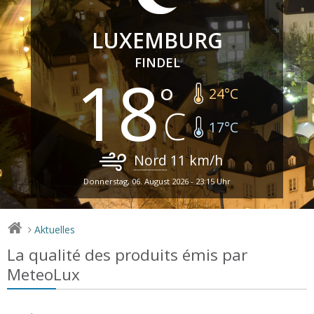
LUXEMBURG
FINDEL
18
24
°C
17
°C
Nord
11
km/h
Donnerstag, 06. August 2026 - 23:15 Uhr
Aktuelles
>
La qualité des produits émis par
MeteoLux