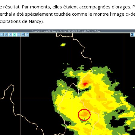
le résultat. Par moments, elles étaient accompagnées d’orages. 
llerthal a été spécialement touchée comme le montre l’image ci-d
pitations de Nancy).