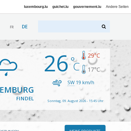
luxembourg.lu
guichet.lu
gouvernement.lu
Andere Seiten
DE
FR
26
29
°C
17
°C
SW
19
km/h
XEMBURG
FINDEL
Sonntag, 09. August 2026 - 15:45 Uhr
MEINE PRODUKTE