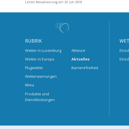
Letzte Aktualisierung am 20. Juli 2018
RUBRIK
WET
Wetter in Luxemburg
Akteure
Einsc
Wetter in Europa
Aktuelles
Einsc
Flugwetter
Barrierefreiheit
Wetterwarnungen
Klima
Produkte und
Dienstleistungen