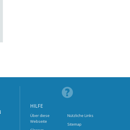
HILFE
N
Über diese
Nützliche Links
Webseite
Sitemap
Glossar