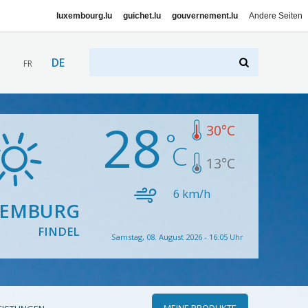
luxembourg.lu
guichet.lu
gouvernement.lu
Andere Seiten
DE
FR
28
30
°C
13
°C
6
km/h
XEMBURG
FINDEL
Samstag, 08. August 2026 - 16:05 Uhr
MEINE PRODUKTE