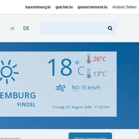
luxembourg.lu
guichet.lu
gouvernement.lu
Andere Seiten
DE
FR
18
26
°C
13
°C
NO
15
km/h
XEMBURG
FINDEL
Freitag, 07. August 2026 - 11:25 Uhr
MEINE PRODUKTE