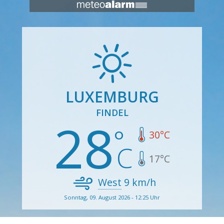
LUXEMBURG
FINDEL
28
30
°C
17
°C
West
9
km/h
Sonntag, 09. August 2026 - 12:25 Uhr