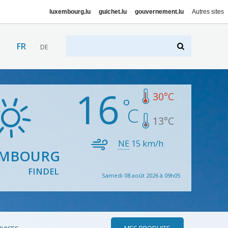
luxembourg.lu
guichet.lu
gouvernement.lu
Autres sites
FR
DE
16
30
°C
13
°C
NE
15
km/h
EMBOURG
FINDEL
Samedi 08 août 2026 à 09h05
MES PRODUITS