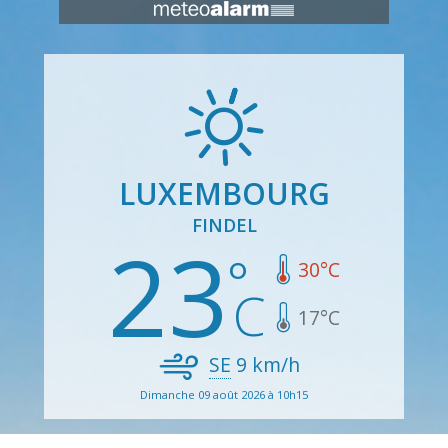
LUXEMBOURG
FINDEL
23
30
°C
17
°C
SE
9
km/h
Dimanche 09 août 2026 à 10h15