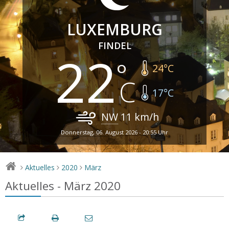
LUXEMBURG
FINDEL
22
24
°C
17
°C
NW
11
km/h
Donnerstag, 06. August 2026 - 20:55 Uhr
Aktuelles
2020
März
>
>
>
Aktuelles - März 2020