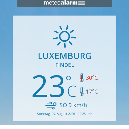
LUXEMBURG
FINDEL
23
30
°C
17
°C
SO
9
km/h
Sonntag, 09. August 2026 - 10:25 Uhr