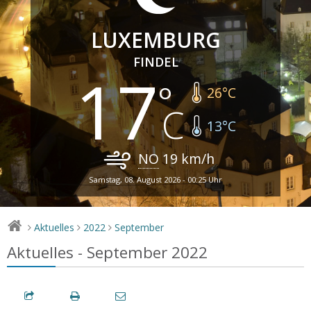
LUXEMBURG
FINDEL
17
26
°C
13
°C
NO
19
km/h
Samstag, 08. August 2026 - 00:25 Uhr
Aktuelles
2022
September
>
>
>
Aktuelles - September 2022