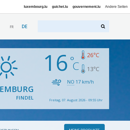
luxembourg.lu
guichet.lu
gouvernement.lu
Andere Seiten
DE
FR
16
26
°C
13
°C
NO
17
km/h
XEMBURG
FINDEL
Freitag, 07. August 2026 - 09:55 Uhr
MEINE PRODUKTE