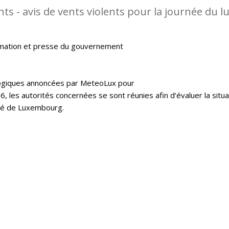
s - avis de vents violents pour la journée du l
rmation et presse du gouvernement
logiques annoncées par MeteoLux pour
16, les autorités concernées se sont réunies afin d’évaluer la situa
hé de Luxembourg.