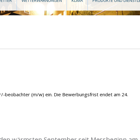
ETTER
WETTERWARNUNGEN
KLIMA
PRODUKTE UND DIENSTL
r/-beobachter (m/w) ein. Die Bewerbungsfrist endet am 24.
 den wärmsten September seit Messbeginn am