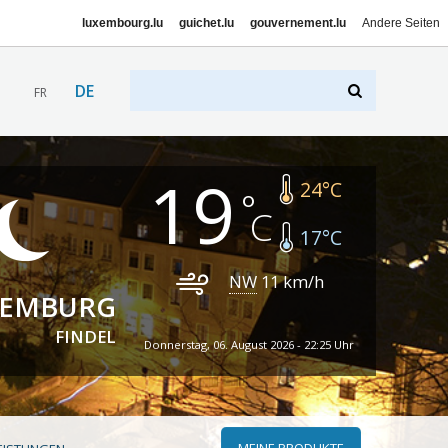
luxembourg.lu
guichet.lu
gouvernement.lu
Andere Seiten
DE
FR
19
24
°C
17
°C
NW
11
km/h
XEMBURG
FINDEL
Donnerstag, 06. August 2026 - 22:25 Uhr
MEINE PRODUKTE