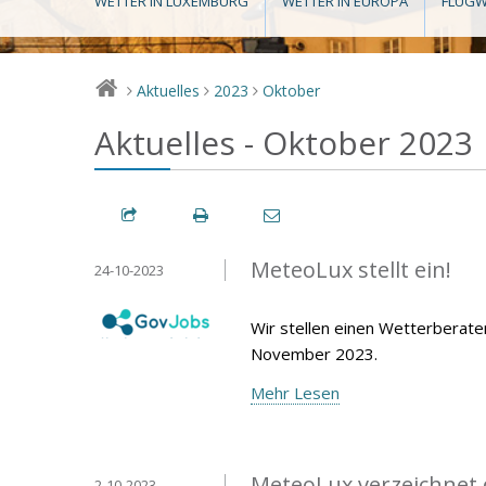
WETTER IN LUXEMBURG
WETTER IN EUROPA
FLUGW
Aktuelles
2023
Oktober
>
>
>
Aktuelles - Oktober 2023
MeteoLux stellt ein!
24-10-2023
Wir stellen einen Wetterberate
November 2023.
Mehr Lesen
MeteoLux verzeichnet
2-10-2023