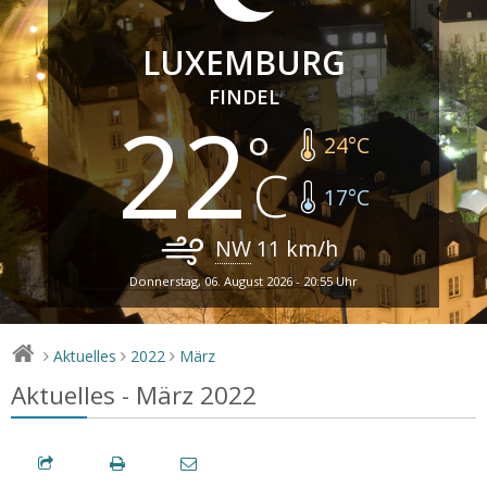
LUXEMBURG
FINDEL
22
24
°C
17
°C
NW
11
km/h
Donnerstag, 06. August 2026 - 20:55 Uhr
Aktuelles
2022
März
>
>
>
Aktuelles - März 2022