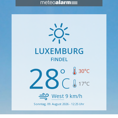
LUXEMBURG
FINDEL
28
30
°C
17
°C
West
9
km/h
Sonntag, 09. August 2026 - 12:25 Uhr