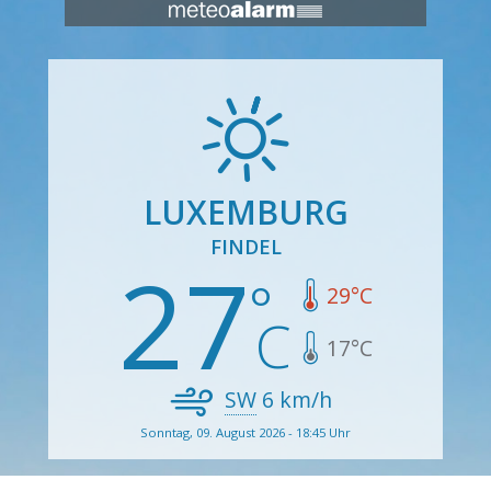
LUXEMBURG
FINDEL
27
29
°C
17
°C
SW
6
km/h
Sonntag, 09. August 2026 - 18:45 Uhr