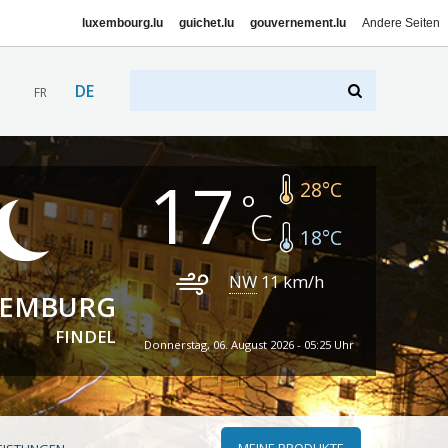
luxembourg.lu
guichet.lu
gouvernement.lu
Andere Seiten
DE
FR
17
28
°C
18
°C
NW
11
km/h
XEMBURG
FINDEL
Donnerstag, 06. August 2026 - 05:25 Uhr
MEINE PRODUKTE