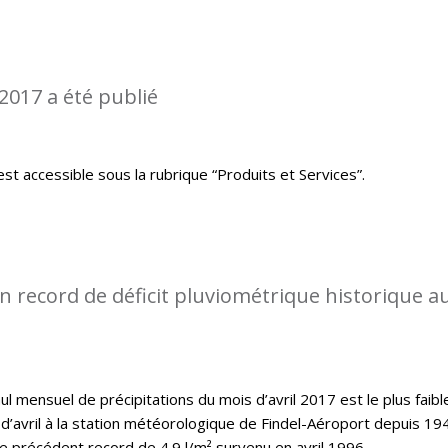
2017 a été publié
st accessible sous la rubrique “Produits et Services”.
 record de déficit pluviométrique historique a
l mensuel de précipitations du mois d’avril 2017 est le plus faibl
d’avril à la station météorologique de Findel-Aéroport depuis 19
le précédent record de 4.9 l/m² survenu en avril 1996.