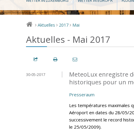
WETTER IN LUXEMBURG
WETTER IN EUROPA
FLUGW
Aktuelles
2017
Mai
>
>
>
Aktuelles - Mai 2017
MeteoLux enregistre d
30-05-2017
historiques pour un m
Presseraum
Les températures maximales quo
Aéroport en dates du 28/05/20
successivement le record histo
le 25/05/2009).