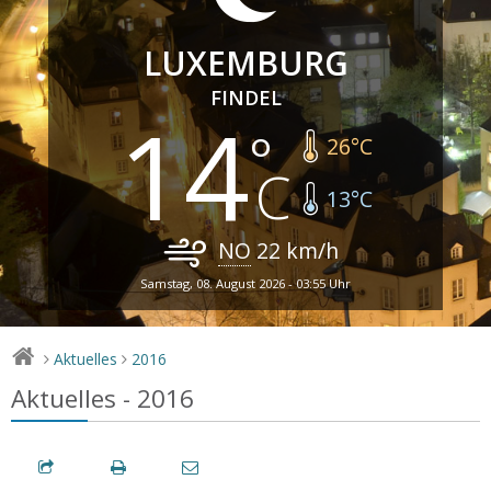
LUXEMBURG
FINDEL
14
26
°C
13
°C
NO
22
km/h
Samstag, 08. August 2026 - 03:55 Uhr
Aktuelles
2016
>
>
Aktuelles - 2016