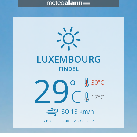
LUXEMBOURG
FINDEL
29
30
°C
17
°C
SO
13
km/h
Dimanche 09 août 2026 à 12h45