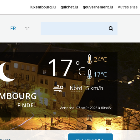
luxembourg.lu
guichet.lu
gouvernement.lu
Autres sites
FR
DE
17
24
°C
17
°C
Nord
15
km/h
EMBOURG
FINDEL
Vendredi 07 août 2026 à 00h45
MES PRODUITS