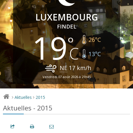
LUXEMBOURG
FINDEL
19
26
°C
13
°C
NE
17
km/h
Vendredi 07 août 2026 à 21h45
Aktuelles
2015
>
>
Aktuelles - 2015