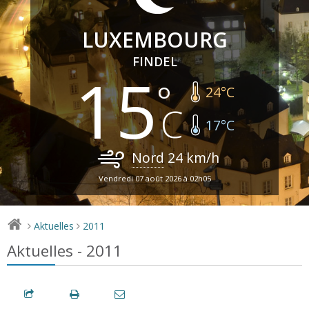
LUXEMBOURG
FINDEL
15
24
°C
17
°C
Nord
24
km/h
Vendredi 07 août 2026 à 02h05
Aktuelles
2011
>
>
Aktuelles - 2011