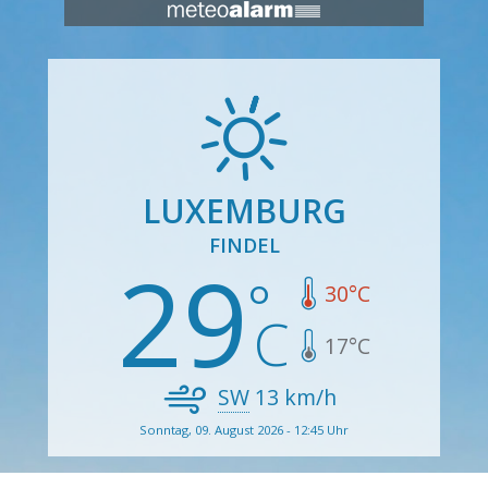
LUXEMBURG
FINDEL
29
30
°C
17
°C
SW
13
km/h
Sonntag, 09. August 2026 - 12:45 Uhr