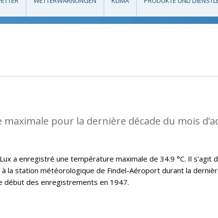
ETTER
WETTERWARNUNGEN
KLIMA
PRODUKTE UND DIENSTL
 maximale pour la dernière décade du mois d’a
x a enregistré une température maximale de 34.9 °C. Il s’agit d
t à la station météorologique de Findel-Aéroport durant la derniè
le début des enregistrements en 1947.