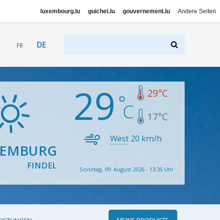
luxembourg.lu
guichet.lu
gouvernement.lu
Andere Seiten
DE
FR
29
29
°C
17
°C
West
20
km/h
XEMBURG
FINDEL
Sonntag, 09. August 2026 - 13:35 Uhr
MEINE PRODUKTE