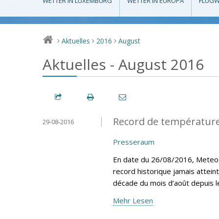
WETTER IN LUXEMBURG
WETTER IN EUROPA
FLUGW
Aktuelles
2016
August
>
>
>
Aktuelles - August 2016
Record de température
29-08-2016
Presseraum
En date du 26/08/2016, MeteoLu
record historique jamais attein
décade du mois d’août depuis 
Mehr Lesen