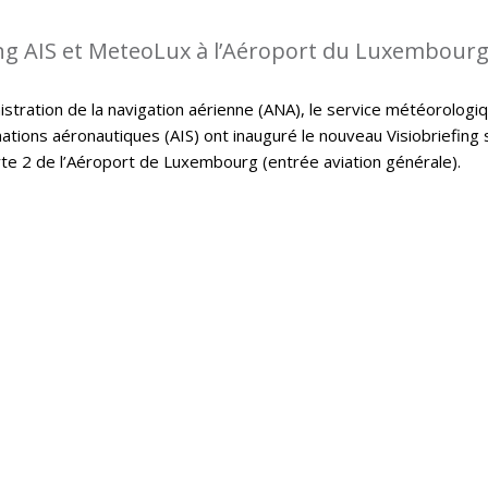
ing AIS et MeteoLux à l’Aéroport du Luxembour
istration de la navigation aérienne (ANA), le service météorologi
ations aéronautiques (AIS) ont inauguré le nouveau Visiobriefing 
rte 2 de l’Aéroport de Luxembourg (entrée aviation générale).