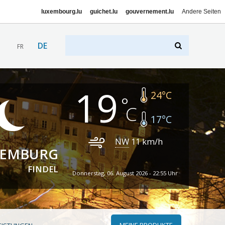
luxembourg.lu
guichet.lu
gouvernement.lu
Andere Seiten
DE
FR
19
24
°C
17
°C
NW
11
km/h
XEMBURG
FINDEL
Donnerstag, 06. August 2026 - 22:55 Uhr
MEINE PRODUKTE