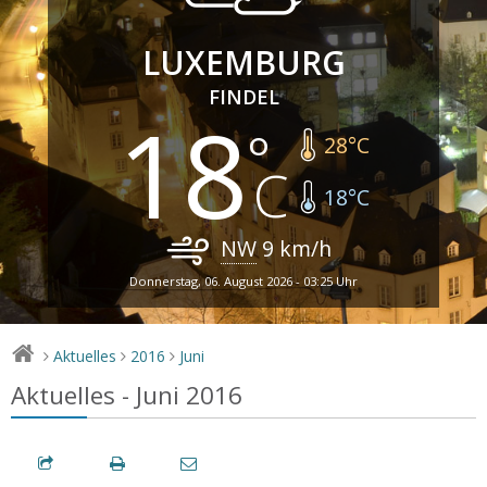
LUXEMBURG
FINDEL
18
28
°C
18
°C
NW
9
km/h
Donnerstag, 06. August 2026 - 03:25 Uhr
Aktuelles
2016
Juni
>
>
>
Aktuelles - Juni 2016