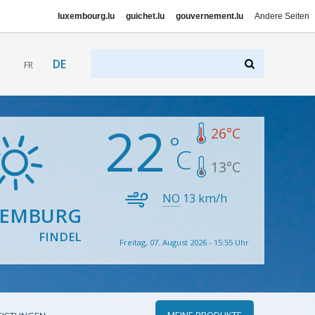
luxembourg.lu
guichet.lu
gouvernement.lu
Andere Seiten
DE
FR
22
26
°C
13
°C
NO
13
km/h
XEMBURG
FINDEL
Freitag, 07. August 2026 - 15:55 Uhr
MEINE PRODUKTE