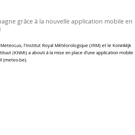
gne grâce à la nouvelle application mobile en
M
 MeteoLux, l’Institut Royal Météorologique (IRM) et le Koninklijk
tuut (KNMI) a abouti à la mise en place d’une application mobile
M (meteo.be).