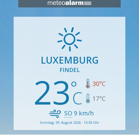
LUXEMBURG
FINDEL
23
30
°C
17
°C
SO
9
km/h
Sonntag, 09. August 2026 - 10:05 Uhr